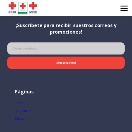
Diplomados
Calendarios
¡Suscríbete para recibir nuestros correos y
Catálogos
promociones!
Sobre nosotros
Iniciar sesión
¡Suscribirme!
Páginas
Inicio
Nosotros
Cursos